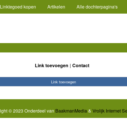
Linktegoed kopen
Artikelen
Alle dochterpagina's
Link toevoegen
Contact
Link toevoegen
ight © 2023 Onderdeel van
BaakmanMedia
&
Vrolijk Internet S